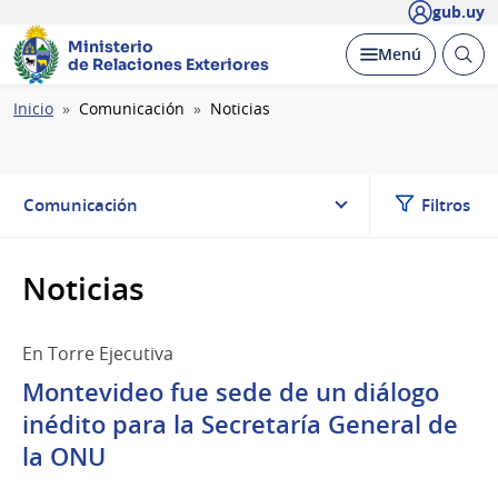
gub.uy
Ministerio
Abrir
Desplegar
Menú
de Relaciones Exteriores
busc
Ruta
Inicio
Comunicación
Noticias
de
navegación
Comunicación
Filtros
Noticias
En Torre Ejecutiva
Montevideo fue sede de un diálogo
inédito para la Secretaría General de
la ONU