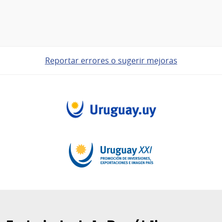
Reportar errores o sugerir mejoras
Pie
de
página