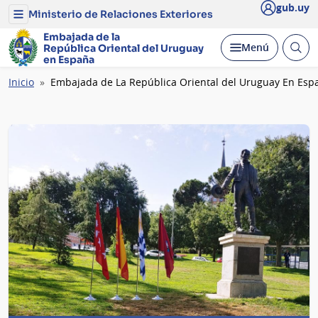
gub.uy
Ministerio de Relaciones Exteriores
Menú
del
Embajada de la
Ministerio
Abrir
Desplegar
Menú
República Oriental del Uruguay
de
busc
en España
Relaciones
Exteriores
Ruta
Inicio
Embajada de La República Oriental del Uruguay En Esp
de
navegación