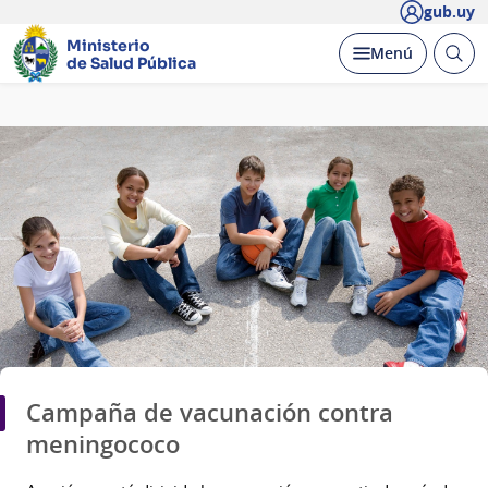
gub.uy
Ministerio
Abrir
Desplegar
Menú
de Salud Pública
busc
Página
principal
Campaña de vacunación contra
meningococo