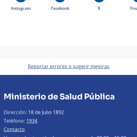
Instagram
Facebook
X
Yo
Reportar errores o sugerir mejoras
Ministerio de Salud Pública
Dirección:
18 de Julio 1892
Teléfono:
1934
Contacto