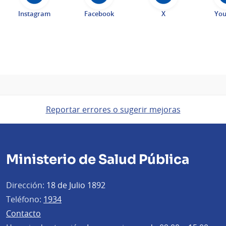
Instagram
Facebook
X
Yo
Reportar errores o sugerir mejoras
Ministerio de Salud Pública
Dirección:
18 de Julio 1892
Teléfono:
1934
Contacto