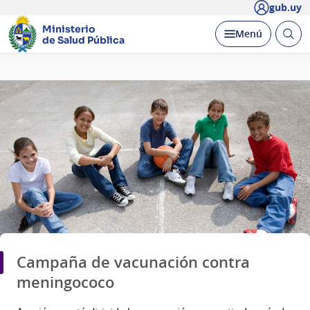
gub.uy
Ministerio
Abrir
Desplegar
Menú
de Salud Pública
busc
Página
principal
Campaña de vacunación contra
meningococo