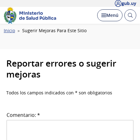
gub.uy
Ministerio
Abrir
Desplegar
Menú
de Salud Pública
busc
Ruta
Inicio
Sugerir Mejoras Para Este Sitio
de
navegación
Reportar errores o sugerir
mejoras
Todos los campos indicados con * son obligatorios
Comentario: *