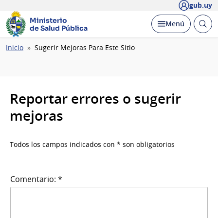
gub.uy
Ministerio
Abrir
Desplegar
Menú
de Salud Pública
busc
Ruta
Inicio
Sugerir Mejoras Para Este Sitio
de
navegación
Reportar errores o sugerir
mejoras
Todos los campos indicados con * son obligatorios
Comentario: *