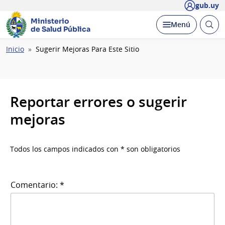
gub.uy
Ministerio
Abrir
Desplegar
Menú
de Salud Pública
busc
Ruta
Inicio
Sugerir Mejoras Para Este Sitio
de
navegación
Reportar errores o sugerir
mejoras
Todos los campos indicados con * son obligatorios
Comentario: *