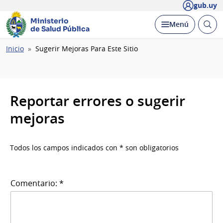
gub.uy
Ministerio
Abrir
Desplegar
Menú
de Salud Pública
busc
Ruta
Inicio
Sugerir Mejoras Para Este Sitio
de
navegación
Reportar errores o sugerir
mejoras
Todos los campos indicados con * son obligatorios
Comentario: *