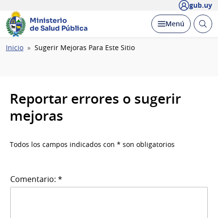
gub.uy
Ministerio
Abrir
Desplegar
Menú
de Salud Pública
busc
Ruta
Inicio
Sugerir Mejoras Para Este Sitio
de
navegación
Reportar errores o sugerir
mejoras
Todos los campos indicados con * son obligatorios
Comentario: *