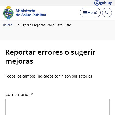
gub.uy
Ministerio
Abrir
Desplegar
Menú
de Salud Pública
busc
Ruta
Inicio
Sugerir Mejoras Para Este Sitio
de
navegación
Reportar errores o sugerir
mejoras
Todos los campos indicados con * son obligatorios
Comentario: *