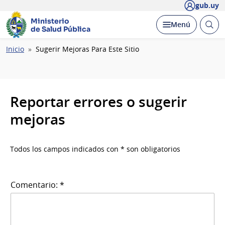
gub.uy
Ministerio
Abrir
Desplegar
Menú
de Salud Pública
busc
Ruta
Inicio
Sugerir Mejoras Para Este Sitio
de
navegación
Reportar errores o sugerir
mejoras
Todos los campos indicados con * son obligatorios
Comentario: *