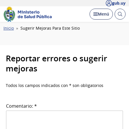
gub.uy
Ministerio
Abrir
Desplegar
Menú
de Salud Pública
busc
Ruta
Inicio
Sugerir Mejoras Para Este Sitio
de
navegación
Reportar errores o sugerir
mejoras
Todos los campos indicados con * son obligatorios
Comentario: *