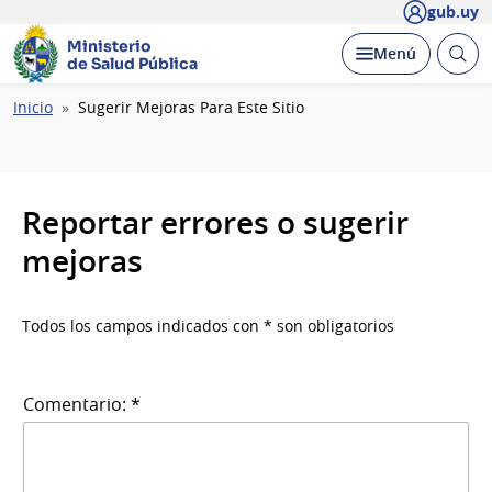
gub.uy
Ministerio
Abrir
Desplegar
Menú
de Salud Pública
busc
Ruta
Inicio
Sugerir Mejoras Para Este Sitio
de
navegación
Reportar errores o sugerir
mejoras
Todos los campos indicados con * son obligatorios
Comentario: *