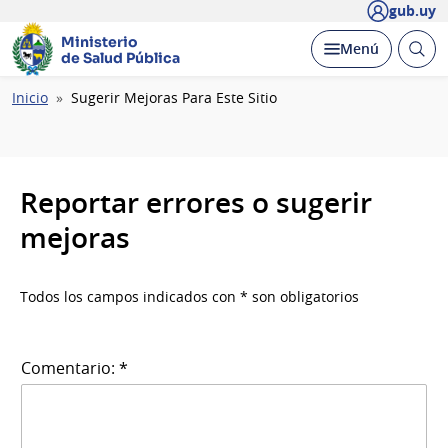
gub.uy
Ministerio
Abrir
Desplegar
Menú
de Salud Pública
busc
Ruta
Inicio
Sugerir Mejoras Para Este Sitio
de
navegación
Reportar errores o sugerir
mejoras
Todos los campos indicados con * son obligatorios
Comentario: *