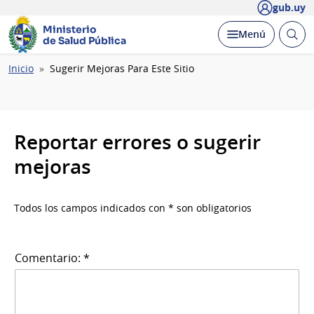
gub.uy
Ministerio
Abrir
Desplegar
Menú
de Salud Pública
busc
Ruta
Inicio
Sugerir Mejoras Para Este Sitio
de
navegación
Reportar errores o sugerir
mejoras
Todos los campos indicados con * son obligatorios
Comentario: *