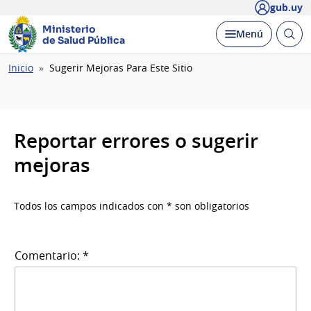
gub.uy
Ministerio
Abrir
Desplegar
Menú
de Salud Pública
busc
Ruta
Inicio
Sugerir Mejoras Para Este Sitio
de
navegación
Reportar errores o sugerir
mejoras
Todos los campos indicados con * son obligatorios
Comentario: *