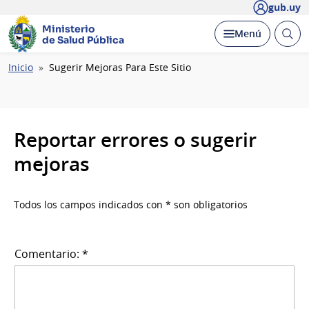
gub.uy
Ministerio
Abrir
Desplegar
Menú
de Salud Pública
busc
Ruta
Inicio
Sugerir Mejoras Para Este Sitio
de
navegación
Reportar errores o sugerir
mejoras
Todos los campos indicados con * son obligatorios
Comentario: *