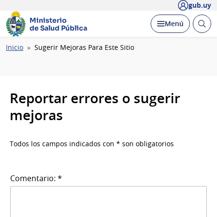
gub.uy
Ministerio
Abrir
Desplegar
Menú
de Salud Pública
busc
Ruta
Inicio
Sugerir Mejoras Para Este Sitio
de
navegación
Reportar errores o sugerir
mejoras
Todos los campos indicados con * son obligatorios
Comentario: *