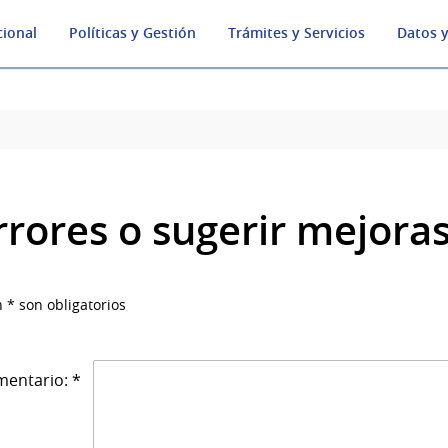
cional
Políticas y Gestión
Trámites y Servicios
Datos y
rrores o sugerir mejora
 * son obligatorios
entario: *