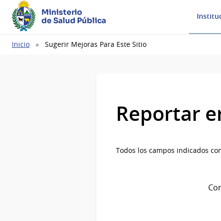
Ministerio
Institu
de Salud Pública
Ruta
Inicio
Sugerir Mejoras Para Este Sitio
de
navegación
Reportar e
Todos los campos indicados con
Com