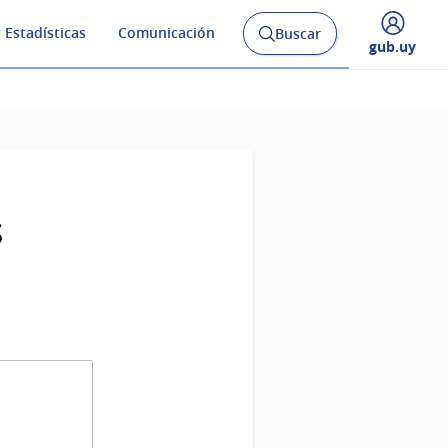
 Estadísticas
Comunicación
Buscar
Abrir
Desplegar
gub.uy
buscador
menú
y
de
s