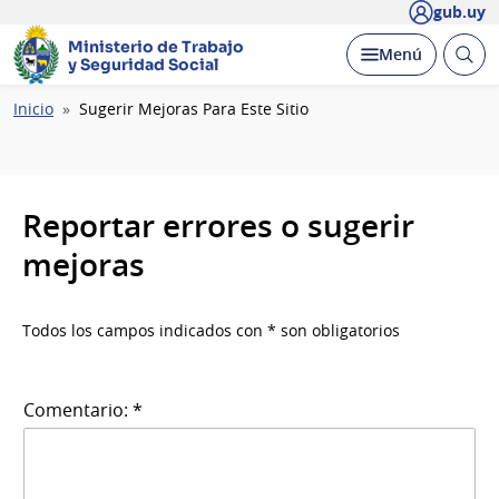
gub.uy
Ministerio de Trabajo
Abrir
Desplegar
Menú
y Seguridad Social
busc
Ruta
Inicio
Sugerir Mejoras Para Este Sitio
de
navegación
Reportar errores o sugerir
mejoras
Todos los campos indicados con * son obligatorios
Comentario: *