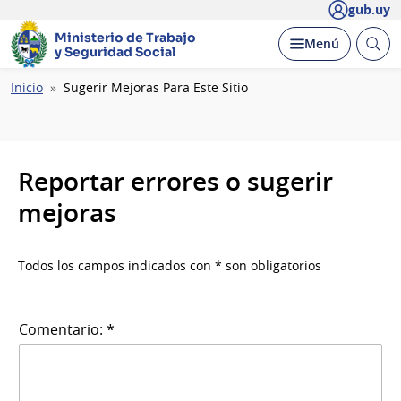
gub.uy
Ministerio de Trabajo
Abrir
Desplegar
Menú
y Seguridad Social
busc
Ruta
Inicio
Sugerir Mejoras Para Este Sitio
de
navegación
Reportar errores o sugerir
mejoras
Todos los campos indicados con * son obligatorios
Comentario: *