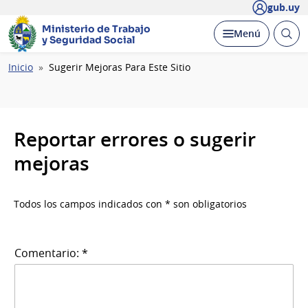
gub.uy
Ministerio de Trabajo
Abrir
Desplegar
Menú
y Seguridad Social
busc
Ruta
Inicio
Sugerir Mejoras Para Este Sitio
de
navegación
Reportar errores o sugerir
mejoras
Todos los campos indicados con * son obligatorios
Comentario: *