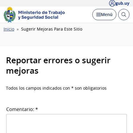
gub.uy
Ministerio de Trabajo
Abrir
Desplegar
Menú
y Seguridad Social
busc
Ruta
Inicio
Sugerir Mejoras Para Este Sitio
de
navegación
Reportar errores o sugerir
mejoras
Todos los campos indicados con * son obligatorios
Comentario: *