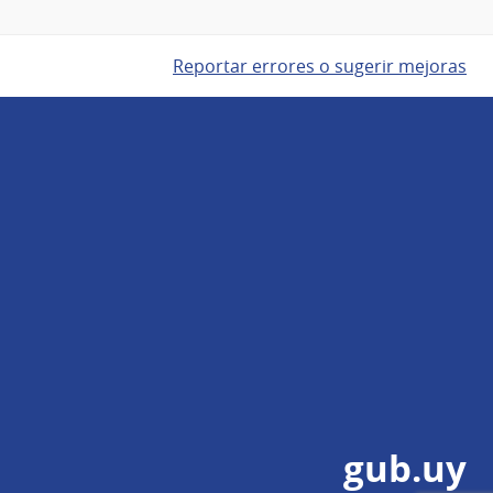
Reportar errores o sugerir mejoras
gub.uy