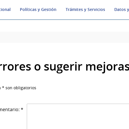
cional
Políticas y Gestión
Trámites y Servicios
Datos y
rrores o sugerir mejora
 * son obligatorios
entario: *