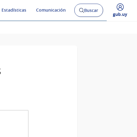
 Estadísticas
Comunicación
Buscar
Abrir
Desplegar
gub.uy
buscador
menú
y
de
s