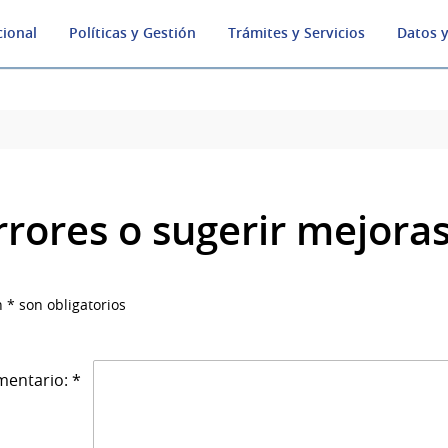
cional
Políticas y Gestión
Trámites y Servicios
Datos y
rrores o sugerir mejora
 * son obligatorios
entario: *