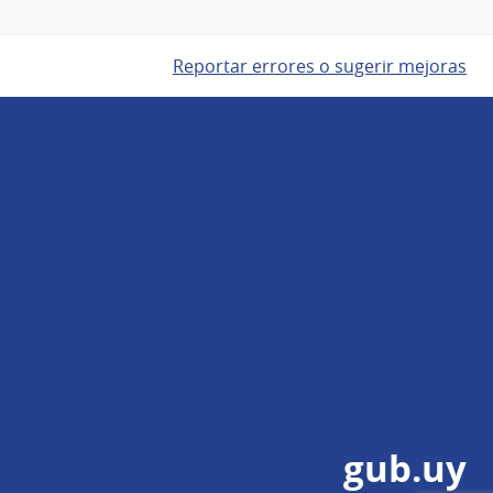
Reportar errores o sugerir mejoras
gub.uy