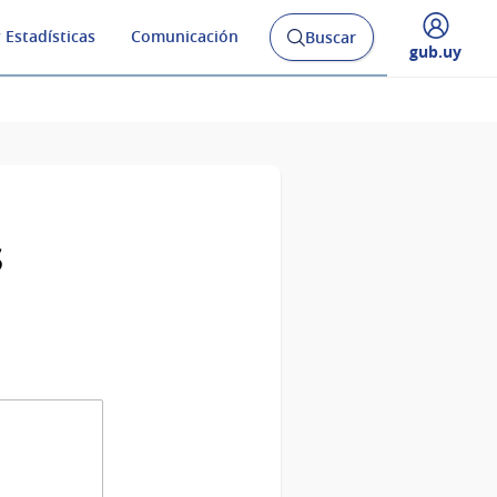
 Estadísticas
Comunicación
Buscar
Abrir
Desplegar
gub.uy
buscador
menú
y
de
s