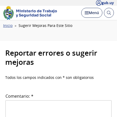
gub.uy
Ministerio de Trabajo
Abrir
Desplegar
Menú
y Seguridad Social
busc
Ruta
Inicio
Sugerir Mejoras Para Este Sitio
de
navegación
Reportar errores o sugerir
mejoras
Todos los campos indicados con * son obligatorios
Comentario: *