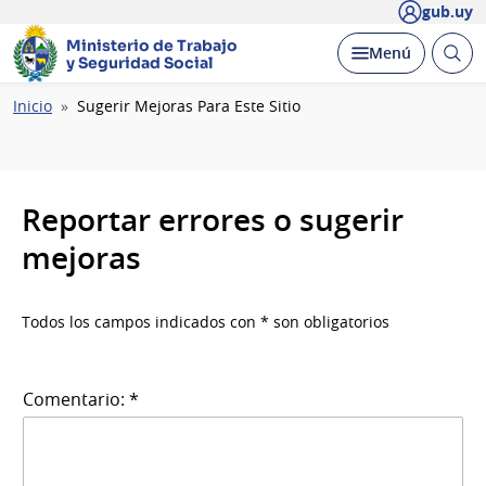
gub.uy
Ministerio de Trabajo
Abrir
Desplegar
Menú
y Seguridad Social
busc
Ruta
Inicio
Sugerir Mejoras Para Este Sitio
de
navegación
Reportar errores o sugerir
mejoras
Todos los campos indicados con * son obligatorios
Comentario: *