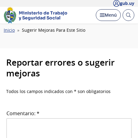
gub.uy
Ministerio de Trabajo
Abrir
Desplegar
Menú
y Seguridad Social
busc
Ruta
Inicio
Sugerir Mejoras Para Este Sitio
de
navegación
Reportar errores o sugerir
mejoras
Todos los campos indicados con * son obligatorios
Comentario: *