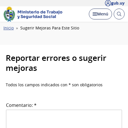
gub.uy
Ministerio de Trabajo
Abrir
Desplegar
Menú
y Seguridad Social
busc
Ruta
Inicio
Sugerir Mejoras Para Este Sitio
de
navegación
Reportar errores o sugerir
mejoras
Todos los campos indicados con * son obligatorios
Comentario: *