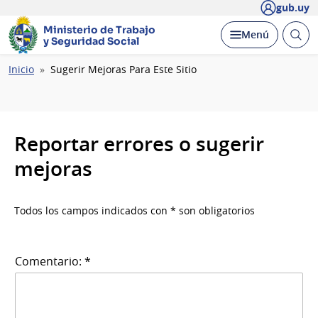
gub.uy
Ministerio de Trabajo
Abrir
Desplegar
Menú
y Seguridad Social
busc
Ruta
Inicio
Sugerir Mejoras Para Este Sitio
de
navegación
Reportar errores o sugerir
mejoras
Todos los campos indicados con * son obligatorios
Comentario: *