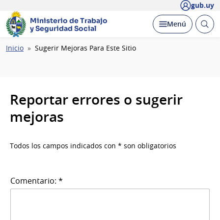
gub.uy
Ministerio de Trabajo
Abrir
Desplegar
Menú
y Seguridad Social
busc
Ruta
Inicio
Sugerir Mejoras Para Este Sitio
de
navegación
Reportar errores o sugerir
mejoras
Todos los campos indicados con * son obligatorios
Comentario: *