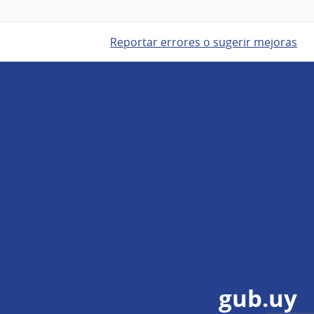
Reportar errores o sugerir mejoras
gub.uy