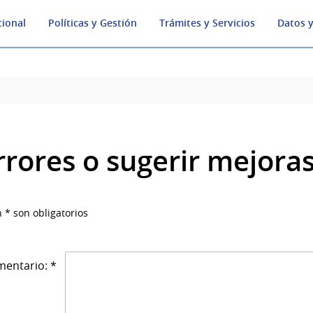
cional
Políticas y Gestión
Trámites y Servicios
Datos y
rrores o sugerir mejora
 * son obligatorios
entario: *