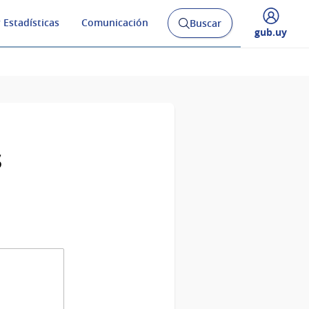
 Estadísticas
Comunicación
Buscar
Abrir
Desplegar
gub.uy
buscador
menú
y
de
s