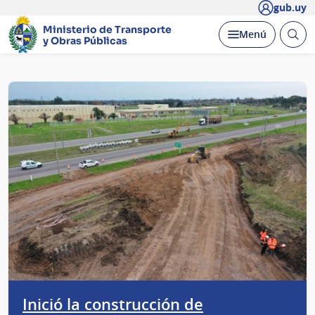
gub.uy
Ministerio de Transporte
Abrir
Desplegar
Menú
y Obras Públicas
busc
Página
principal
Inició la construcción de