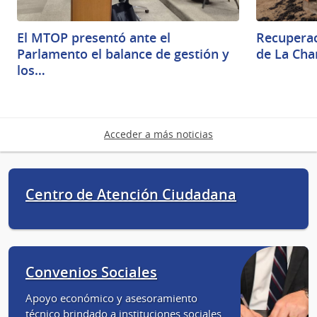
El MTOP presentó ante el
Recuperac
Parlamento el balance de gestión y
de La Cha
los…
Acceder a más noticias
Centro de Atención Ciudadana
Convenios Sociales
Apoyo económico y asesoramiento
técnico brindado a instituciones sociales