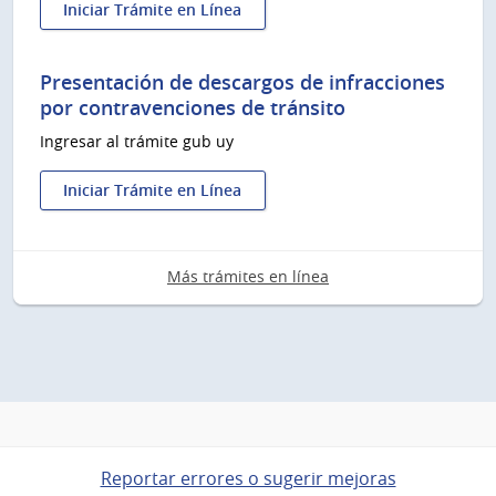
Iniciar Trámite en Línea
:
Pago
de
Presentación de descargos de infracciones
sanciones
por contravenciones de tránsito
y
Ingresar al trámite gub uy
cuotas
de
convenios
Iniciar Trámite en Línea
existentes
:
Presentación
de
Más trámites en línea
descargos
de
infracciones
por
contravenciones
de
tránsito
Reportar errores o sugerir mejoras