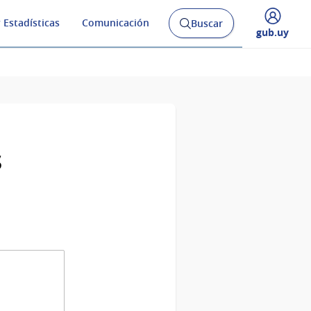
 Estadísticas
Comunicación
Buscar
Abrir
Desplegar
gub.uy
buscador
menú
y
de
s