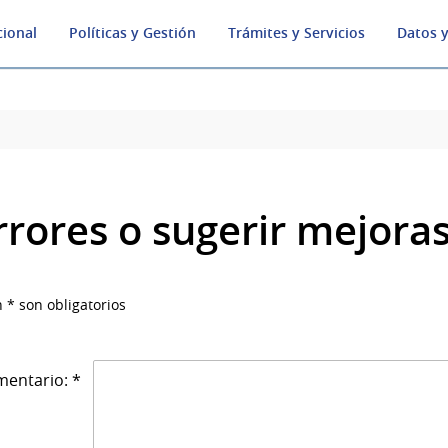
cional
Políticas y Gestión
Trámites y Servicios
Datos y
rrores o sugerir mejora
 * son obligatorios
entario: *