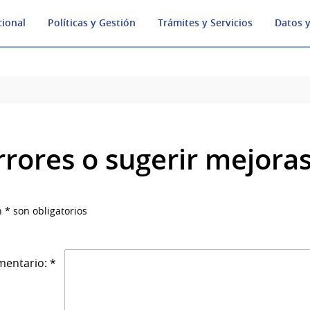
cional
Políticas y Gestión
Trámites y Servicios
Datos y
rrores o sugerir mejora
 * son obligatorios
entario: *