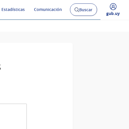
 Estadísticas
Comunicación
Buscar
Abrir
Desplegar
gub.uy
buscador
menú
y
de
s