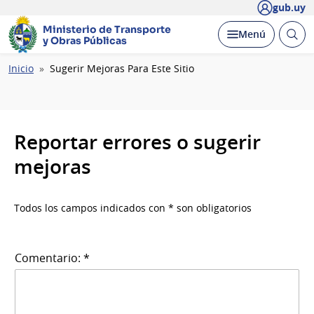
gub.uy
Ministerio de Transporte
Abrir
Desplegar
Menú
y Obras Públicas
busc
Ruta
Inicio
Sugerir Mejoras Para Este Sitio
de
navegación
Reportar errores o sugerir
mejoras
Todos los campos indicados con * son obligatorios
Comentario: *