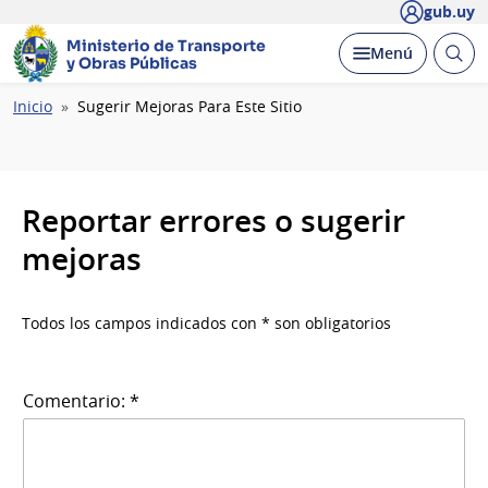
gub.uy
Ministerio de Transporte
Abrir
Desplegar
Menú
y Obras Públicas
busc
Ruta
Inicio
Sugerir Mejoras Para Este Sitio
de
navegación
Reportar errores o sugerir
mejoras
Todos los campos indicados con * son obligatorios
Comentario: *