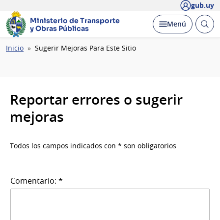
gub.uy
Ministerio de Transporte
Abrir
Desplegar
Menú
y Obras Públicas
busc
Ruta
Inicio
Sugerir Mejoras Para Este Sitio
de
navegación
Reportar errores o sugerir
mejoras
Todos los campos indicados con * son obligatorios
Comentario: *