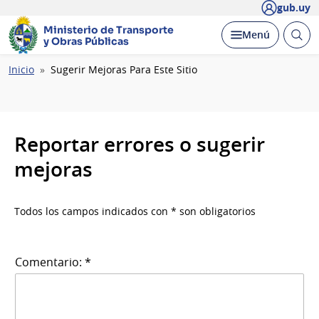
gub.uy
Ministerio de Transporte
Abrir
Desplegar
Menú
y Obras Públicas
busc
Ruta
Inicio
Sugerir Mejoras Para Este Sitio
de
navegación
Reportar errores o sugerir
mejoras
Todos los campos indicados con * son obligatorios
Comentario: *