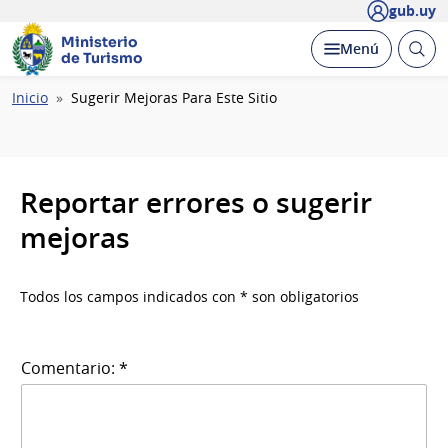
gub.uy
Ministerio
Abrir
Desplegar
Menú
de Turismo
busc
Ruta
Inicio
Sugerir Mejoras Para Este Sitio
de
navegación
Reportar errores o sugerir
mejoras
Todos los campos indicados con * son obligatorios
Comentario: *