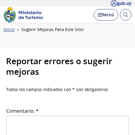
gub.uy
Ministerio
Abrir
Desplegar
Menú
de Turismo
busc
Ruta
Inicio
Sugerir Mejoras Para Este Sitio
de
navegación
Reportar errores o sugerir
mejoras
Todos los campos indicados con * son obligatorios
Comentario: *