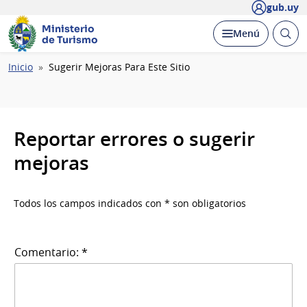
gub.uy
Ministerio
Abrir
Desplegar
Menú
de Turismo
busc
Ruta
Inicio
Sugerir Mejoras Para Este Sitio
de
navegación
Reportar errores o sugerir
mejoras
Todos los campos indicados con * son obligatorios
Comentario: *