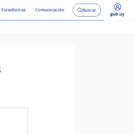
 Estadísticas
Comunicación
Buscar
Abrir
Desplegar
gub.uy
buscador
menú
y
de
s