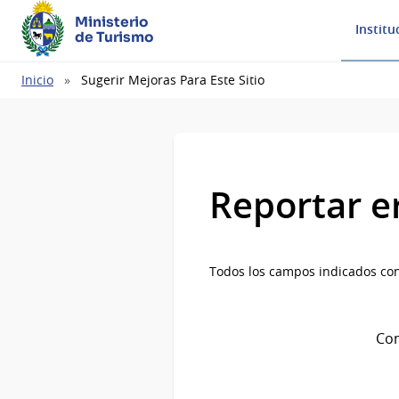
Ministerio
Institu
de Turismo
Ruta
Inicio
Sugerir Mejoras Para Este Sitio
de
navegación
Reportar e
Todos los campos indicados con
Com