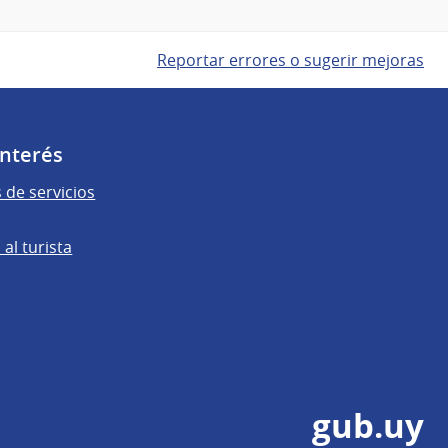
Reportar errores o sugerir mejoras
Interés
 de servicios
al turista
gub.uy