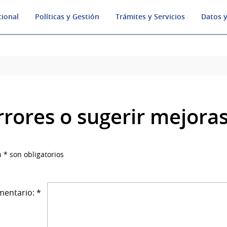
cional
Políticas y Gestión
Trámites y Servicios
Datos y
rrores o sugerir mejora
 * son obligatorios
entario: *