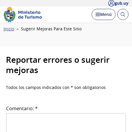
gub.uy
Ministerio
Abrir
Desplegar
Menú
de Turismo
busc
Ruta
Inicio
Sugerir Mejoras Para Este Sitio
de
navegación
Reportar errores o sugerir
mejoras
Todos los campos indicados con * son obligatorios
Comentario: *