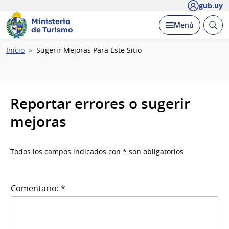
gub.uy
Ministerio
Abrir
Desplegar
Menú
de Turismo
busc
Ruta
Inicio
Sugerir Mejoras Para Este Sitio
de
navegación
Reportar errores o sugerir
mejoras
Todos los campos indicados con * son obligatorios
Comentario: *