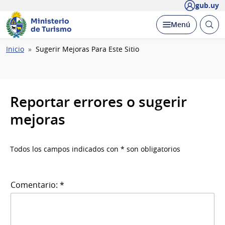
gub.uy
Ministerio
Abrir
Desplegar
Menú
de Turismo
busc
Ruta
Inicio
Sugerir Mejoras Para Este Sitio
de
navegación
Reportar errores o sugerir
mejoras
Todos los campos indicados con * son obligatorios
Comentario: *