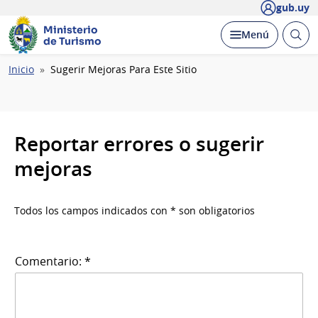
gub.uy
Ministerio
Abrir
Desplegar
Menú
de Turismo
busc
Ruta
Inicio
Sugerir Mejoras Para Este Sitio
de
navegación
Reportar errores o sugerir
mejoras
Todos los campos indicados con * son obligatorios
Comentario: *