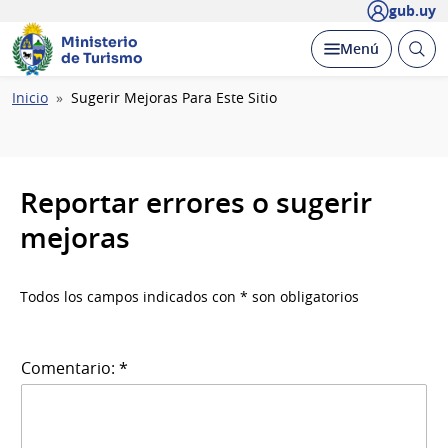
gub.uy
Ministerio
Abrir
Desplegar
Menú
de Turismo
busc
Ruta
Inicio
Sugerir Mejoras Para Este Sitio
de
navegación
Reportar errores o sugerir
mejoras
Todos los campos indicados con * son obligatorios
Comentario: *