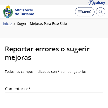
gub.uy
Ministerio
Abrir
Desplegar
Menú
de Turismo
busc
Ruta
Inicio
Sugerir Mejoras Para Este Sitio
de
navegación
Reportar errores o sugerir
mejoras
Todos los campos indicados con * son obligatorios
Comentario: *