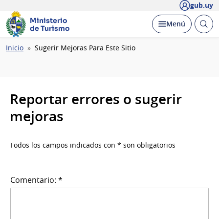
gub.uy
Ministerio
Abrir
Desplegar
Menú
de Turismo
busc
Ruta
Inicio
Sugerir Mejoras Para Este Sitio
de
navegación
Reportar errores o sugerir
mejoras
Todos los campos indicados con * son obligatorios
Comentario: *